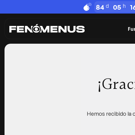
84
05
1
Fu
¡Grac
Hemos recibido la c