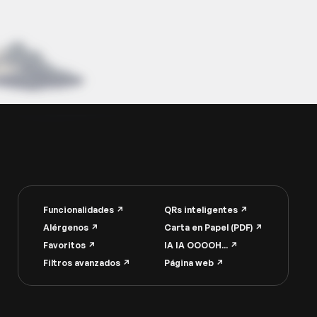
Funcionalidades ↗︎
QRs inteligentes ↗︎
Alérgenos ↗︎
Carta en Papel (PDF) ↗︎
Favoritos ↗︎
IA IA OOOOH... ↗︎
Filtros avanzados ↗︎
Página web ↗︎