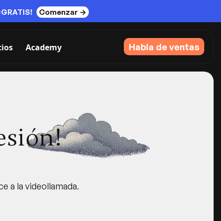
¡GRATIS!
Comenzar →
Habla de ventas
cios
Academy
esión!
ce a la videollamada.