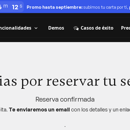
6
12
Promo hasta septiembre:
subimos tu carta por ti,
ncionalidades
Casos de éxito
Demos
Pre
ias por reservar tu s
Reserva confirmada
ita.
Te enviaremos un email
con los detalles y un enla
.