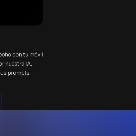
echo con tu móvil
or nuestra IA,
ros prompts