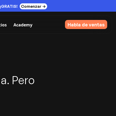
¡GRATIS!
Comenzar →
Habla de ventas
cios
Academy
a. Pero