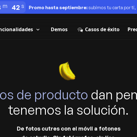
8
40
Promo hasta septiembre:
subimos tu carta por ti,
ncionalidades
Casos de éxito
Demos
Pre
tos de producto
dan pen
tenemos la solución.
De fotos cutres con el móvil a fotones