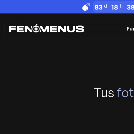
83
18
3
Fu
Tus
fo