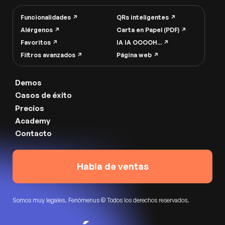
Funcionalidades ↗︎
QRs inteligentes ↗︎
Alérgenos ↗︎
Carta en Papel (PDF) ↗︎
Favoritos ↗︎
IA IA OOOOH... ↗︎
Filtros avanzados ↗︎
Página web ↗︎
Demos
Casos de éxito
Precios
Academy
Contacto
Habla de ventas
Somos muy legales.
Fenómenus
© Todos los derechos reservados.