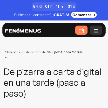
84
01
11
31
Subimos tu carta por ti,
¡GRATIS!
Comenzar →
Publicado el 16 de octubre de 2025
por
Ainhoa Morrás
en
Novedades
De pizarra a carta digital
en una tarde (paso a
paso)